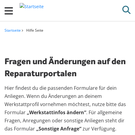
D
i
r
e
Startseite
Hilfe Seite
k
Pfadnavigation
t
z
Fragen und Änderungen auf den
u
m
Reparaturportalen
I
n
Hier findest du die passenden Formulare für dein
h
Anliegen. Wenn du Änderungen an deinem
a
Werkstattprofil vornehmen möchtest, nutze bitte das
l
Formular
„Werkstattinfos ändern“
. Für allgemeine
t
Fragen, Anregungen oder sonstige Anliegen steht dir
das Formular
„Sonstige Anfrage“
zur Verfügung.