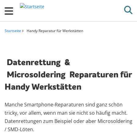
D
i
r
e
Startseite
Handy Reparatur für Werkstätten
k
Pfadnavigation
t
z
Datenrettung
&
u
m
Microsoldering
Reparaturen für
I
Handy Werkstätten
n
h
a
Manche Smartphone-Reparaturen sind ganz schön
l
tricky, vor allem, wenn man sie nicht so häufig macht.
t
Datenrettungen zum Beispiel oder aber Microsoldering
/ SMD-Löten.