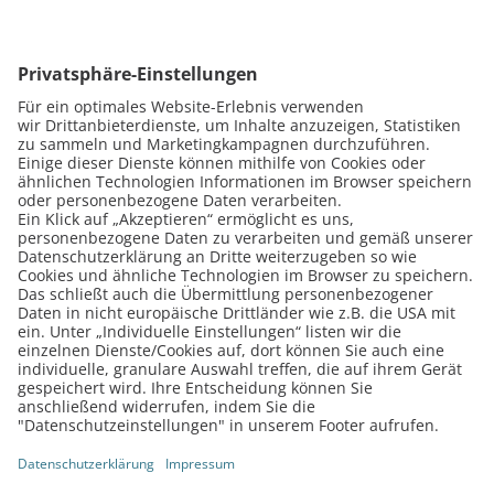
13.
-
14.10.2026
Microsoldering Basis
Workshop
Wir vermitteln dir die Smartphone
Standard-Reparaturen
Vangerow GmbH Reutlingen
ab 299,00 €