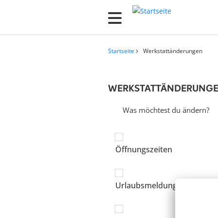
D
i
r
e
Startseite
Werkstattänderungen
k
Pfadnaviga
t
z
WERKSTATTÄNDERUNG
u
Was möchtest du ändern?
m
I
n
Öffnungszeiten
h
a
l
Urlaubsmeldung
t