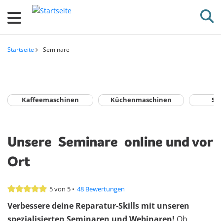
D
i
r
e
Startseite
Seminare
k
Pfadnavigation
t
z
u
Kaffeemaschinen
Küchenmaschinen
Sm
m
I
Unsere
Seminare
online und vor
n
h
Ort
a
l
5 von 5 •
48 Bewertungen
t
Verbessere deine Reparatur-Skills mit unseren
spezialisierten Seminaren und Webinaren!
Ob