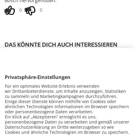
Bosch hervorgehoben.
0
0
DAS KÖNNTE DICH AUCH INTERESSIEREN
25.09.2020
25.09.2020
Weiße Ware
Weiße Ware
Einführung in die Grundlagen
Waschmaschine 
Theorie der Waschmaschinen
defektem Griff 
Reparatur
öffnen - so geht'
Im Video werden verschiedene
In diesem Video zeigen
Waschmaschinen Baugruppen erklärt.
wie man eine Wasch
Zuerst wird die…