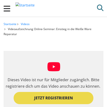
D
i
r
e
Startseite
Videos
k
Pfadnavigation
Videoaufzeichnung Online-Seminar: Einstieg in die Weiße Ware
Reparatur
t
z
u
m
I
n
h
Dieses Video ist nur für Mitglieder zugänglich. Bitte
a
registriere dich um das Video anschauen zu können.
l
t
JETZT REGISTRIEREN