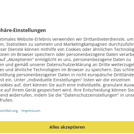
JETZT REGISTRIEREN
klonen
r Mac-Experte Ben Niksic, wie du die HDD-Festplatte eines i
 durch eine SSD ersetzt werden soll.