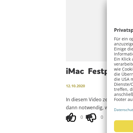
iMac
Festplatte
12.10.2020
In diesem Video zeigt dir unse
dann notwendig, wenn die HDD
0
0