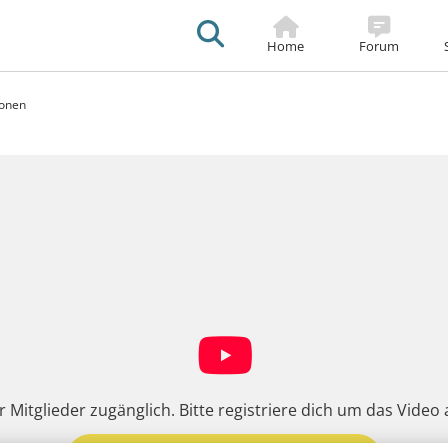
Sticky
Footer
Home
Forum
lonen
tion
ür Mitglieder zugänglich. Bitte registriere dich um das Vid