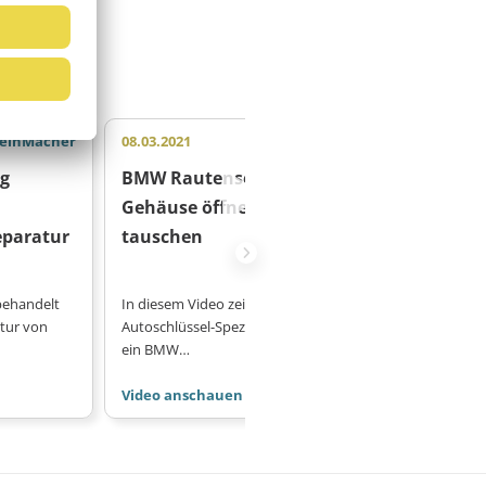
einMacher
08.03.2021
MeinMacher
08.03.2021
ng
BMW Rautenschlüssel:
Mercedes
Gehäuse öffnen und Akku
Schlüssel
paratur
tauschen
Häufige F
behandelt
In diesem Video zeigt dir unser
Schau dir in 
tur von
Autoschlüssel-Spezialist Tomo, wie
häufigsten F
ein BMW…
Chromschlüss
Video anschauen
Video ansc