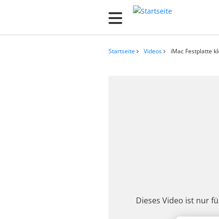
D
i
r
e
Startseite
Videos
iMac Festplatte k
k
Pfadnaviga
t
z
u
m
I
n
h
a
l
t
Dieses Video ist nur f