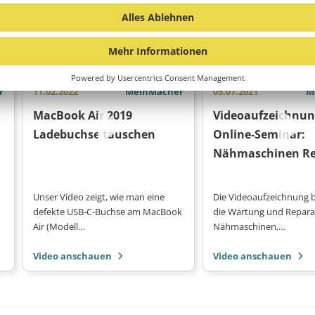
 INTERESSIEREN
r
11.02.2022
MeinMacher
05.07.2021
M
MacBook Air 2019
Videoaufzeichnu
Ladebuchse tauschen
Online-Seminar:
Nähmaschinen Re
Unser Video zeigt, wie man eine
Die Videoaufzeichnung 
defekte USB-C-Buchse am MacBook
die Wartung und Repara
Air (Modell…
Nähmaschinen,…
Video anschauen
Video anschauen