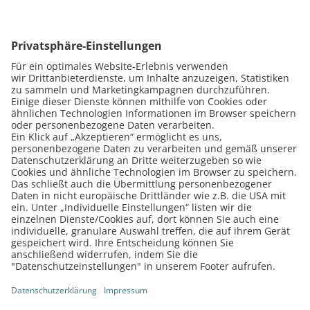
19.07.2023
11.02.2022
MeinMacher
MeinMacher
Mac Book A1466 Akkutausch
MacBook Air 20
tauschen
In diesem Video zeigen wir dir, wie du
Unser Video zeigt, wi
den Akku von einem A1466 Mac Book…
USB-C-Buchse am Mac
Video anschauen
Video anschauen