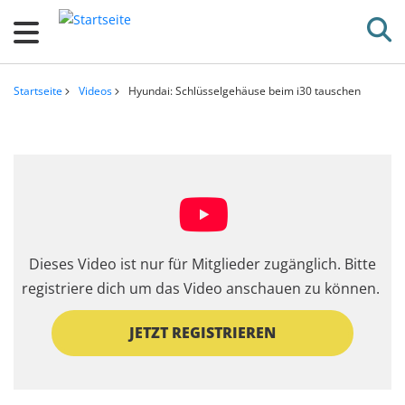
D
i
r
e
Startseite
Videos
Hyundai: Schlüsselgehäuse beim i30 tauschen
k
Pfadnavigation
t
z
u
m
I
n
Dieses Video ist nur für Mitglieder zugänglich. Bitte
h
registriere dich um das Video anschauen zu können.
a
l
JETZT REGISTRIEREN
t