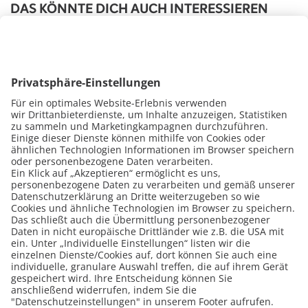
DAS KÖNNTE DICH AUCH INTERESSIEREN
25.09.2020
25.09.2020
Weiße Ware
Weiße Ware
Videoaufzeichnung Online-
Einführung in d
Seminar: Einstieg in die Weiße
Theorie der Wa
Ware Reparatur
Reparatur
In unserem Video thematisieren wir den
Im Video werden ver
Einstieg in die Reparatur von „weißer…
Waschmaschinen Baug
Zuerst wird die…
Video anschauen
Video anschauen