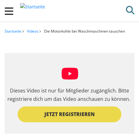
D
i
r
e
Startseite
Videos
Die Motorkohle bei Waschmaschinen tauschen
k
Pfadnavigation
t
z
u
m
I
n
Dieses Video ist nur für Mitglieder zugänglich. Bitte
h
registriere dich um das Video anschauen zu können.
a
l
JETZT REGISTRIEREN
t