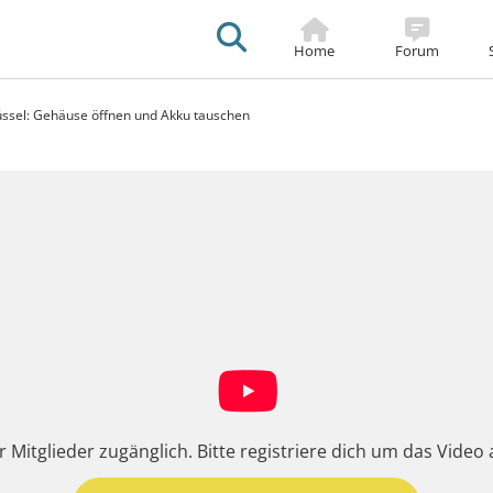
Sticky
Footer
Home
Forum
sel: Gehäuse öffnen und Akku tauschen
tion
ür Mitglieder zugänglich. Bitte registriere dich um das Vid