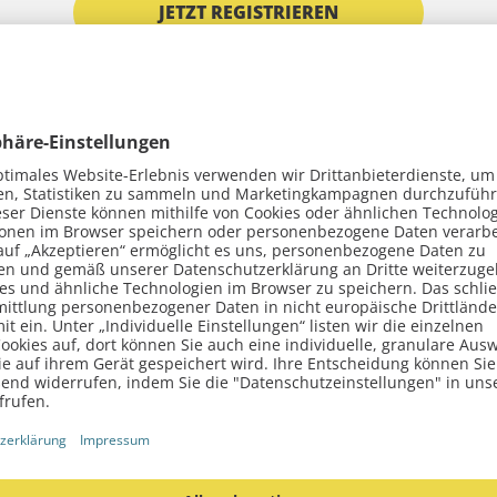
JETZT REGISTRIEREN
ssel:
Gehäuse öffnen
und Akku t
er Autoschlüssel-Spezialist Tomo, wie ein BMW Rautenschlüs
 Spannung zeigt sich, dass der Akku ersetzt werden muss, we
korrodiert. Nach Akku-Austausch und Löten, wird das Gehäu
s wieder angelernt werden.