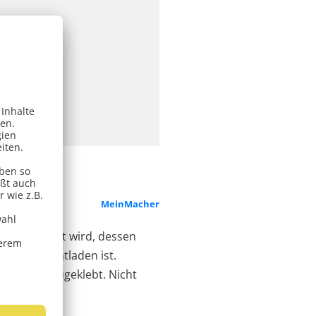
auschen
MeinMacher
sel repariert wird, dessen
il er tiefentladen ist.
se wieder zugeklebt. Nicht