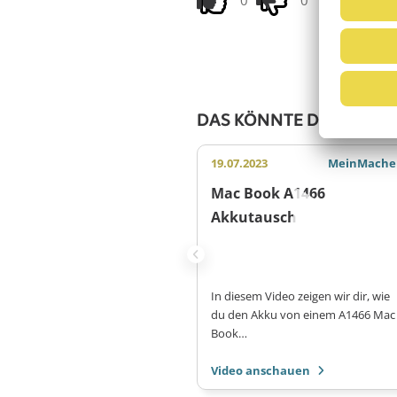
0
0
DAS KÖNNTE DICH AUCH
19.07.2023
MeinMache
Mac Book A1466
Akkutausch
In diesem Video zeigen wir dir, wie
du den Akku von einem A1466 Mac
Book…
Video anschauen