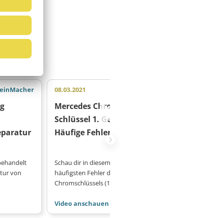
einMacher
08.03.2021
MeinMacher
26.02.2021
ng
Mercedes Chrome
VW Autosc
Schlüssel 1. Generation:
Gehäuse m
paratur
Häufige Fehler
Sicherung
behandelt
Schau dir in diesem Video die
In diesem Vi
tur von
häufigsten Fehler des Mercedes
wie man eine
Chromschlüssels (1…
Schlüssel mit
Video anschauen
Video ansc