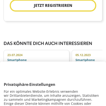
JETZT REGISTRIEREN
DAS KÖNNTE DICH AUCH INTERESSIEREN
23.07.2024
05.12.2023
Smartphone
Smartphone
Skandal! Apple unterbindet
Darf ich Smartp
Reparaturen beim neuen
löten, wenn ich
iPhone 12
Meistertitel hab
Mit dem neuen iPhone 12 hat Apple
Um es gleich vorwegz