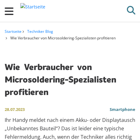
D
i
r
e
Startseite
Techniker Blog
k
Pfadnavigation
Wie Verbraucher von Microsoldering-Spezialisten profitieren
t
z
u
Wie
Verbraucher
von
m
Microsoldering-Spezialisten
I
n
profitieren
h
a
28.07.2023
Smartphone
l
Ihr Handy meldet nach einem Akku- oder Displaytausch
t
„Unbekanntes Bauteil“? Das ist leider eine typische
Fehlermeldung. Auch, wenn der Techniker alles richtig