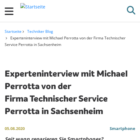
D
i
r
e
Startseite
Techniker Blog
k
Pfadnavigation
Experteninterview mit Michael Perrotta von der Firma Technischer
Service Perrotta in Sachsenheim
t
z
u
m
Experteninterview mit Michael
I
Perrotta von der
n
Firma Technischer Service
h
a
Perrotta in Sachsenheim
l
t
05.08.2020
Smartphone
Seit wann reparieren Sie Smartphones?