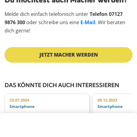
Du möchtest auch Macher werden?
Melde dich einfach telefonisch unter
Telefon 07127
9876 300
oder schreibe uns eine
E-Mail
. Wir beraten
dich gerne!
JETZT MACHER WERDEN
DAS KÖNNTE DICH AUCH INTERESSIEREN
23.07.2024
05.12.2023
Smartphone
Smartphone
Skandal! Apple unterbindet
Darf ich Smartp
Reparaturen beim neuen
löten, wenn ich
iPhone 12
Meistertitel hab