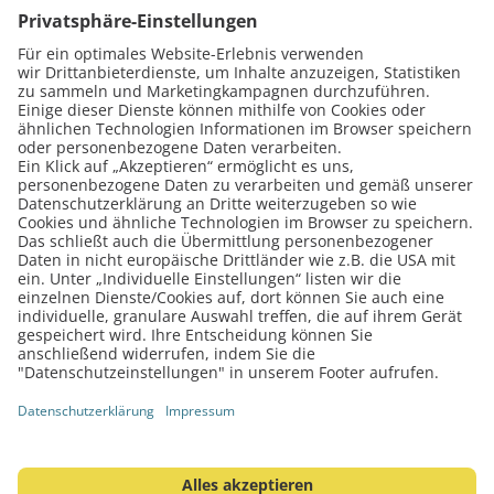
Mit dem neuen iPhone 12 hat Apple
Um es gleich vorwegz
seiner Schikane von freien Werkstätten
Dürfen Sie! Wichtig ist
die Krone aufgesetzt. Das wollen wir uns
Ihrer Gewerbeanmeldu
nicht gefallen lassen und sagen…
machen! Löten ohne M
Weiterlesen
Weiterlesen
Fußzeilenmenü
Cookie-Einstellungen