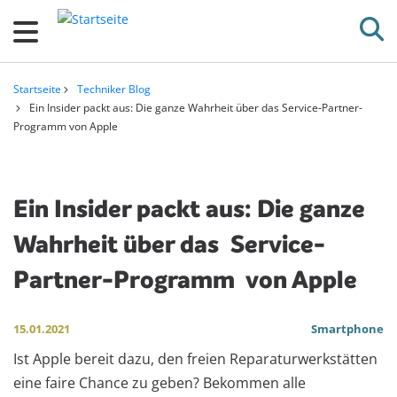
D
i
r
e
Startseite
Techniker Blog
k
Pfadnavigation
Ein Insider packt aus: Die ganze Wahrheit über das Service-Partner-
Programm von Apple
t
z
u
m
Ein Insider packt aus: Die ganze
I
Wahrheit über das
Service-
n
Partner-Programm
von Apple
h
a
l
15.01.2021
Smartphone
t
Ist Apple bereit dazu, den freien Reparaturwerkstätten
eine faire Chance zu geben? Bekommen alle