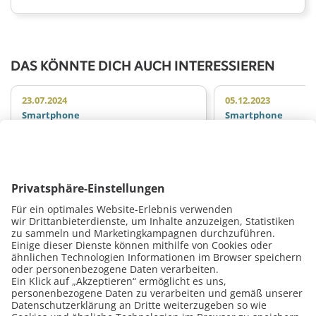
DAS KÖNNTE DICH AUCH INTERESSIEREN
23.07.2024
05.12.2023
Smartphone
Smartphone
Skandal! Apple unterbindet
Darf ich Smartp
Reparaturen beim neuen
löten, wenn ich
iPhone 12
Meistertitel hab
Mit dem neuen iPhone 12 hat Apple
Um es gleich vorwegz
seiner Schikane von freien Werkstätten
Dürfen Sie! Wichtig ist
die Krone aufgesetzt. Das wollen wir uns
Ihrer Gewerbeanmeldu
nicht gefallen lassen und sagen…
machen! Löten ohne M