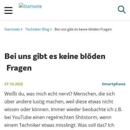
D
i
r
e
Startseite
Techniker Blog
Bei uns gibt es keine blöden Fragen
k
Pfadnavigation
t
z
Bei uns gibt es keine blöden
u
Fragen
m
I
n
27.10.2022
Smartphone
h
Weißt du, was mich echt nervt? Menschen, die sich
a
über andere lustig machen, weil diese etwas nicht
l
wissen oder können. Immer wieder beobachte ich z.B.
t
bei YouTube einen regelrechten Shitstorm, wenn
einem Techniker etwas misslingt. Was soll das? Ich