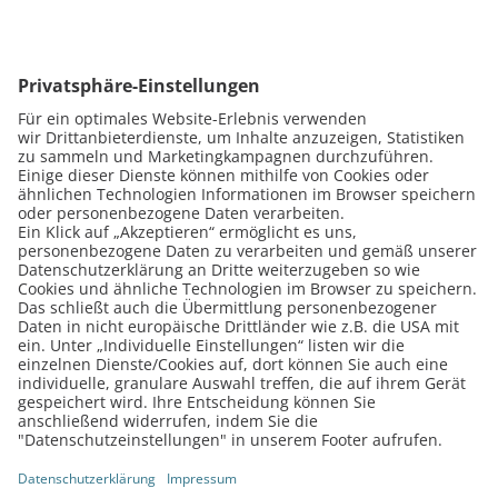
Skandal! Apple unterbindet
Darf ich Smartp
Reparaturen beim neuen
löten, wenn ich
iPhone 12
Meistertitel hab
Mit dem neuen iPhone 12 hat Apple
Um es gleich vorwegz
seiner Schikane von freien Werkstätten
Dürfen Sie! Wichtig ist
die Krone aufgesetzt. Das wollen wir uns
Ihrer Gewerbeanmeldu
nicht gefallen lassen und sagen…
machen! Löten ohne M
Weiterlesen
Weiterlesen