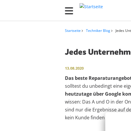
D
i
r
e
Startseite
Techniker Blog
Jedes Un
k
Pfadnaviga
t
Jedes Unternehme
z
u
m
13.08.2020
I
Das beste Reparaturangebot
n
solltest du unbedingt eine e
h
heutzutage über Google k
a
wissen: Das A und O in der On
l
sind nur die Ergebnisse auf de
t
kein Kunde finden wird.