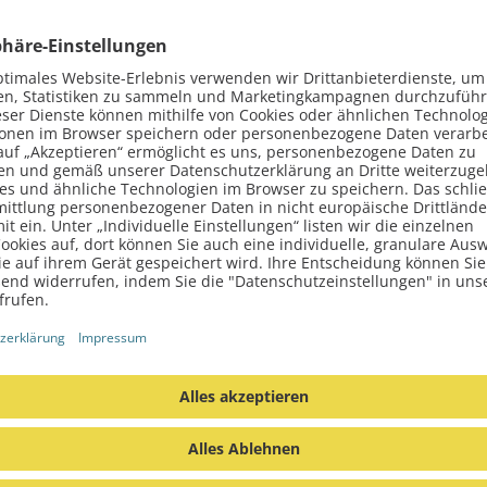
sen zu können registriere dich kostenlos bei Vriends.
JETZT REGISTRIEREN
 INTERESSIEREN
s
23.08.2024
Allgemeines
22.07.2024
A
Attraktives
"5 Sterne für ein 
Reparaturmodell: Die
Team"