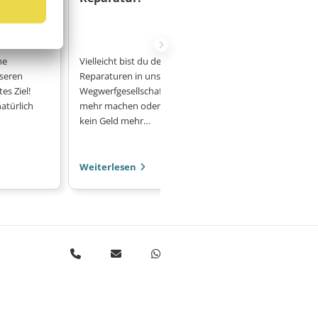
Baden-Wü
Gericht
he
Vielleicht bist du der Meinung, dass
Warum dürfen
seren
Reparaturen in unserer heutigen
B. Real weite
es Ziel!
Wegwerfgesellschaft keinen Sinn
Sortiment (in
atürlich
mehr machen oder dass du damit
verkaufen, d
kein Geld mehr…
aber nicht?!…
Weiterlesen
Weiterlese