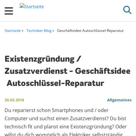
D
i
r
e
Startseite
Techniker Blog
Geschäftsidee Autoschlüssel-Reparatur
k
Pfadnavigation
t
z
Existenzgründung /
u
Zusatzverdienst - Geschäftsidee
m
I
Autoschlüssel-Reparatur
n
h
29.03.2018
Allgemeines
a
Du reparierst schon Smartphones und / oder
l
Computer und suchst einen Zusatzverdienst? Du bist
t
technisch fit und planst eine Existenzgründung? Oder
willst du dich womöglich als Elektriker selbstständig