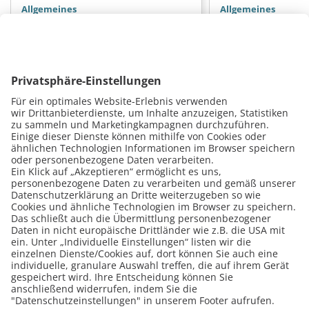
Allgemeines
Allgemeines
ElektroG-Novelle erlaubt
Attraktives Rep
Zusammenarbeit mit
Die Autoschlüss
Kommunen ab 2026
Ab dem 1. Januar 2026 tritt eine wichtige
Moderne Autos behe
Änderung im Elektro- und
mehr die Straßen, un
Elektronikgerätegesetz (ElektroG) in
elektronische Autosch
Kraft, die vor allem für
Bedeutung gewonnen.
Reparaturbetriebe…
durch die…
Weiterlesen
Weiterlesen