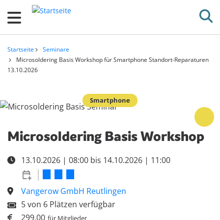
D
i
r
e
Startseite
Seminare
k
Pfadnavigation
Microsoldering Basis Workshop für Smartphone Standort-Reparaturen
13.10.2026
t
z
u
Smartphone
Bild
m
I
Microsoldering Basis Workshop
n
h
13.10.2026
|
08:00
bis
14.10.2026
|
11:00
a
l
Vangerow GmbH Reutlingen
t
5
von 6 Plätzen verfügbar
299.00